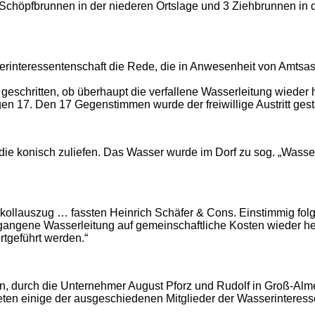
Schöpfbrunnen in der niederen Ortslage und 3 Ziehbrunnen in 
sserinteressentenschaft die Rede, die in Anwesenheit von Amtsa
geschritten, ob überhaupt die verfallene Wasserleitung wieder 
en 17. Den 17 Gegenstimmen wurde der freiwillige Austritt gesta
die konisch zuliefen. Das Wasser wurde im Dorf zu sog. „Wasser
otokollauszug … fassten Heinrich Schäfer & Cons. Einstimmig fo
egangene Wasserleitung auf gemeinschaftliche Kosten wieder her
tgeführt werden.“
ann, durch die Unternehmer August Pforz und Rudolf in Groß-Al
eten einige der ausgeschiedenen Mitglieder der Wasserinteress