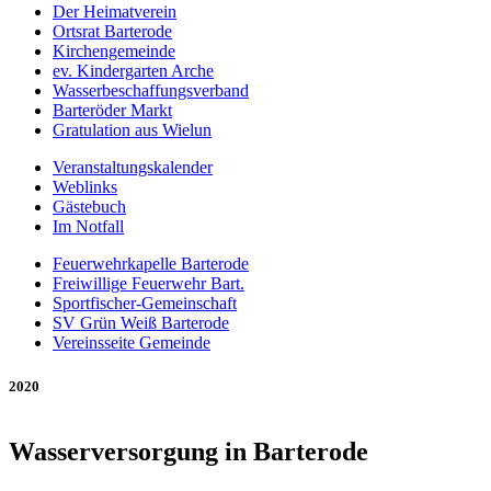
Der Heimatverein
Ortsrat Barterode
Kirchengemeinde
ev. Kindergarten Arche
Wasserbeschaffungsverband
Barteröder Markt
Gratulation aus Wielun
Veranstaltungskalender
Weblinks
Gästebuch
Im Notfall
Feuerwehrkapelle Barterode
Freiwillige Feuerwehr Bart.
Sportfischer-Gemeinschaft
SV Grün Weiß Barterode
Vereinsseite Gemeinde
2020
Wasserversorgung in Barterode