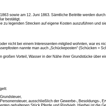
i 1863 sowie am 12. Juni 1863. Sämtliche Beitritte werden durc
r bestätigt.
t, die zu legenden Strecken auf eigene Kosten auszuführen und s
n oder nicht bei einem Interessenten-mitglied wohnten, war es n
Wasserpfosten nannte man auch „Schückeposten“ (Schücken = S
nen großen Vorteil, Wasser in der Nähe ihrer Grundstücke über e
gelt:
 Grundsteuer,
 Personensteuer, ausschließlich der Gewerbe-, Besoldungs-, 
senten gehaltenen Stück Pferde und Rindvieh. Hierbei ist die G