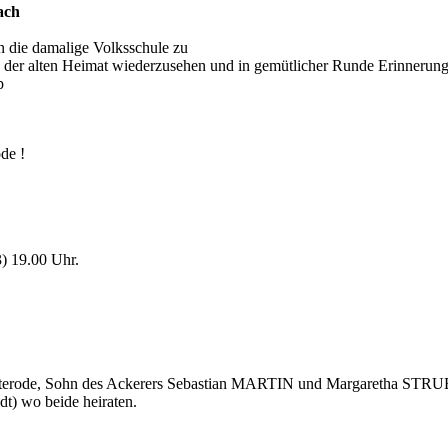
ach
in die damalige Volksschule zu
n der alten Heimat wiederzusehen und in gemütlicher Runde Erinnerung
de !
3) 19.00 Uhr.
rterode, Sohn des Ackerers Sebastian MARTIN und Margaretha STRU
dt) wo beide heiraten.