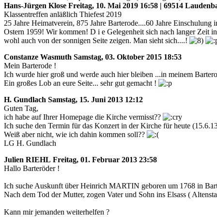
Hans-Jürgen Klose
Freitag, 10. Mai 2019 16:58 | 69514 Laudenb
Klassentreffen anläßlich Thiefest 2019
25 Jahre Heimatverein, 875 Jahre Barterode....60 Jahre Einschulung 
Ostern 1959! Wir kommen! D i e Gelegenheit sich nach langer Zeit i
wohl auch von der sonnigen Seite zeigen. Man sieht sich....!
Constanze Wasmuth
Samstag, 03. Oktober 2015 18:53
Mein Barterode !
Ich wurde hier groß und werde auch hier bleiben ...in meinem Bartero
Ein großes Lob an eure Seite... sehr gut gemacht !
H. Gundlach
Samstag, 15. Juni 2013 12:12
Guten Tag,
ich habe auf Ihrer Homepage die Kirche vermisst??
Ich suche den Termin für das Konzert in der Kirche für heute (15.6.1
Weiß aber nicht, wie ich dahin kommen soll??
LG H. Gundlach
Julien RIEHL
Freitag, 01. Februar 2013 23:58
Hallo Barteröder !
Ich suche Auskunft über Heinrich MARTIN geboren um 1768 in Ba
Nach dem Tod der Mutter, zogen Vater und Sohn ins Elsass ( Altensta
Kann mir jemanden weiterhelfen ?