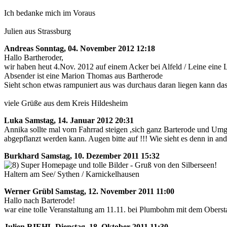
Ich bedanke mich im Voraus
Julien aus Strassburg
Andreas
Sonntag, 04. November 2012 12:18
Hallo Bartheroder,
wir haben heut 4.Nov. 2012 auf einem Acker bei Alfeld / Leine eine 
Absender ist eine Marion Thomas aus Bartherode
Sieht schon etwas rampuniert aus was durchaus daran liegen kann das
viele Grüße aus dem Kreis Hildesheim
Luka
Samstag, 14. Januar 2012 20:31
Annika sollte mal vom Fahrrad steigen ,sich ganz Barterode und Umg
abgepflanzt werden kann. Augen bitte auf !!! Wie sieht es denn in an
Burkhard
Samstag, 10. Dezember 2011 15:32
Super Homepage und tolle Bilder - Gruß von den Silberseen!
Haltern am See/ Sythen / Karnickelhausen
Werner Grübl
Samstag, 12. November 2011 11:00
Hallo nach Barterode!
war eine tolle Veranstaltung am 11.11. bei Plumbohm mit dem Obers
Julien RIEHL
Dienstag, 18. Oktober 2011 11:30